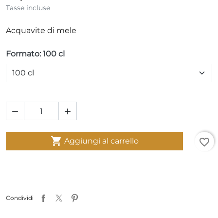
Tasse incluse
Acquavite di mele
Formato: 100 cl



Aggiungi al carrello
favorite_border
Condividi