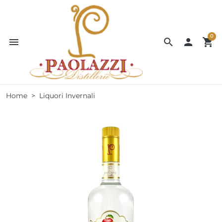
0
menu
search

shopping_cart
Home
Liquori Invernali