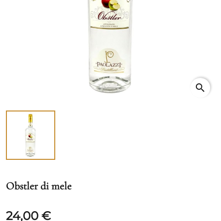
search
Obstler di mele
24,00 €