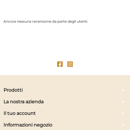
Ancora nessuna recensione da parte degli utenti.
arrow_drop_down
Prodotti
arrow_drop_down
La nostra azienda
arrow_drop_down
Il tuo account
arrow_drop_down
Informazioni negozio