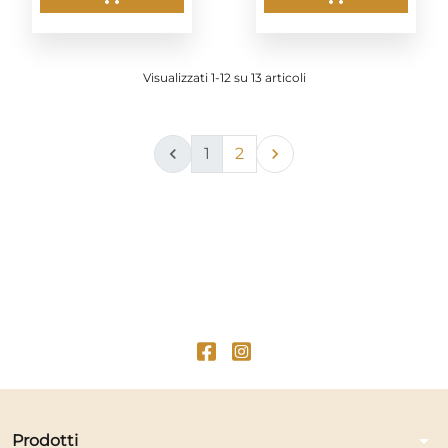
Visualizzati 1-12 su 13 articoli

1
2

arrow_drop_down
Prodotti