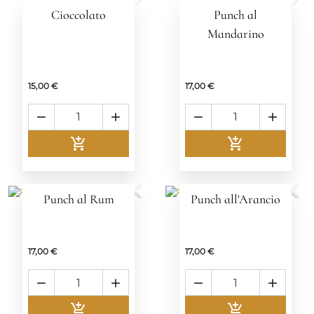
Cioccolato
Punch al
Mandarino
15,00 €
17,00 €






Aggiungi al carrello
Aggiungi al c


Punch al Rum
Punch all'Arancio
favorite_border
favorite_border
17,00 €
17,00 €






Aggiungi al carrello
Aggiungi al c